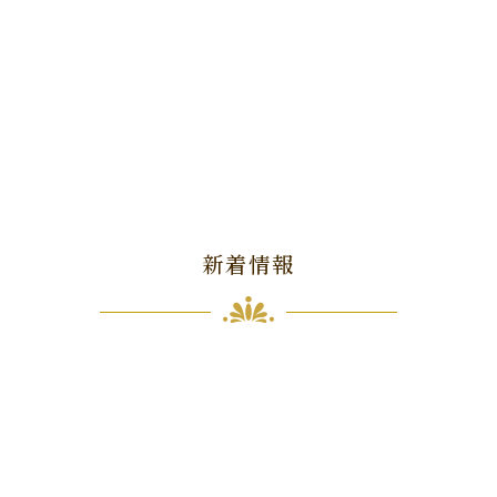
新着情報
2021.04.20
プレゼント用、お祝い用、ギフト用のお花なら花チュールへ
静岡県沼津市を拠点にお花の販売を行っている花チュール
実店舗、およびオンラインにて対応しています。